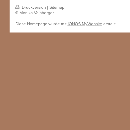
Druckversion
|
Sitemap
© Monika Vajnberger
Diese Homepage wurde mit
IONOS MyWebsite
erstellt.