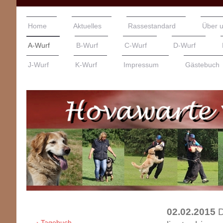
Home
Aktuelles
Rassestandard
Über 
A-Wurf
B-Wurf
C-Wurf
D-Wurf
J-Wurf
K-Wurf
Impressum
Gästebuch
02.02.2015
D
Tagebuch