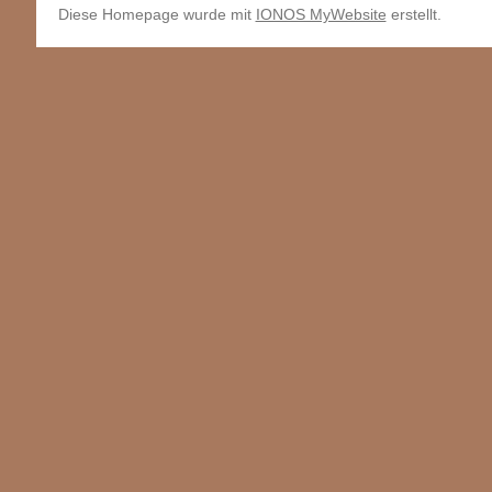
Diese Homepage wurde mit
IONOS MyWebsite
erstellt.