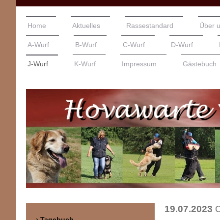
Home
Aktuelles
Rassestandard
Über 
A-Wurf
B-Wurf
C-Wurf
D-Wurf
J-Wurf
K-Wurf
Impressum
Gästebuch
19.07.2023
C
Tagebuch