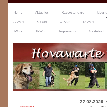
Home
Aktuelles
Rassestandard
Über 
A-Wurf
B-Wurf
C-Wurf
D-Wurf
J-Wurf
K-Wurf
Impressum
Gästebuch
27.08.2020
Tagebuch