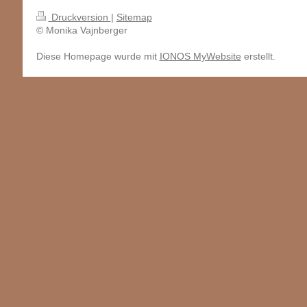
Druckversion
|
Sitemap
© Monika Vajnberger
Diese Homepage wurde mit
IONOS MyWebsite
erstellt.