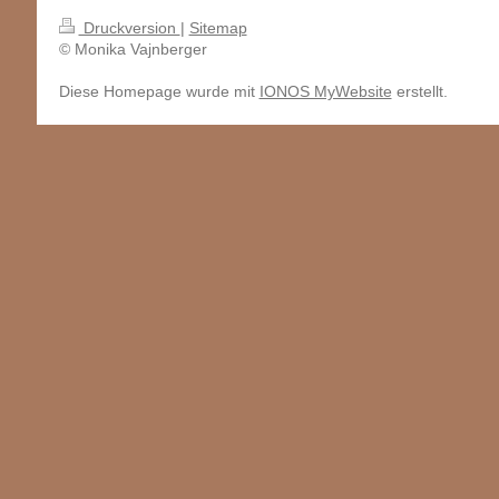
Druckversion
|
Sitemap
© Monika Vajnberger
Diese Homepage wurde mit
IONOS MyWebsite
erstellt.