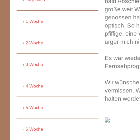
bald Abschie
große weit We
genossen hab
1 Woche
optisch. So 
pfiffige, ein
ärger mich n
2 Woche
Es war wiede
3 Woche
Fernsehprogr
Wir wünschen
4 Woche
vermissen. Wi
halten werde
5 Woche
6 Woche