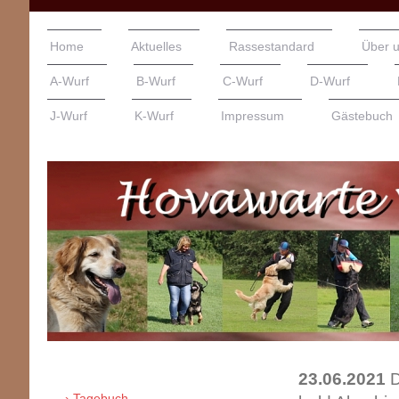
Home
Aktuelles
Rassestandard
Über 
A-Wurf
B-Wurf
C-Wurf
D-Wurf
J-Wurf
K-Wurf
Impressum
Gästebuch
23.06.2021
D
Tagebuch