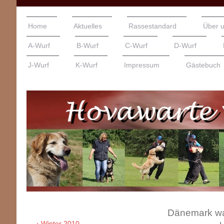
Home
Aktuelles
Rassestandard
Über 
A-Wurf
B-Wurf
C-Wurf
D-Wurf
J-Wurf
K-Wurf
Impressum
Gästebuch
Dänemark war
Winter 2010